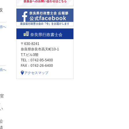
双
頭へ
奈良県行政書士会
〒630-8241
奈良県奈良市高天町10-1
T.T.ビル3階
TEL：0742-95-5400
FAX：0742-26-6400
頭へ
アクセスマップ
査官
。
い
訟
請