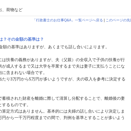
出、荷物など
「行政書士のお仕事Q&A」一覧ページへ戻る
|
このページの先
は？その金額の基準は？
金額の基準はありますが、あくまでも話し合いによります。
には扶養の義務がありますが、夫（父親）の全収入で子供の扶養が行
供が成人するまで又は大学を卒業するまで夫は妻子に支払うことにな
与に含まれない場合です。
当たり3万円から5万円が多いようですが、夫の収入を参考に決定する
で蓄積された財産を離婚に際して清算し分配することで、離婚後の妻
とするものです。
の算定方式はありません。基本的には夫婦の話し合いにより決定しま
万円から一千万円程度までの間で、判例を基準とすることが多いよう