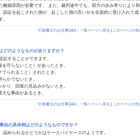
た離婚原因が必要です。 また、裁判途中でも、双方の歩み寄りにより
、訴訟を起こされた側が、起こした側の言い分を全面的に受け入れて成
す。
「行政書士のお仕事Q&A」一覧ページへ戻る
|
このページの先
はどのようなものがありますか？
提起することができます。
操を守らないこと）があったとき。
すてられること）されたとき。
明らかでないとき。
かかり、回復の見込みがないとき。
重大な事由があるとき。
「行政書士のお仕事Q&A」一覧ページへ戻る
|
このページの先
な事由の具体例はどのようなものですか？
、認められるかどうかはケースバイケースのようです。