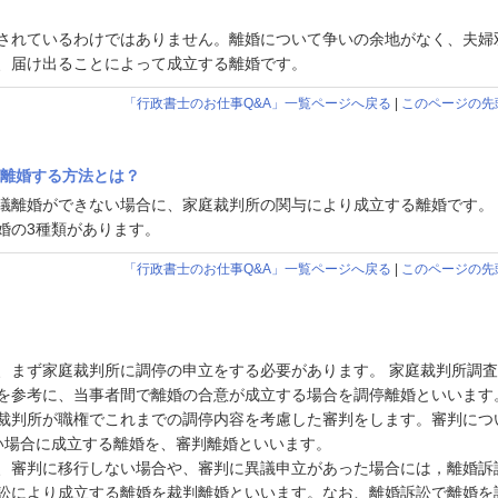
されているわけではありません。離婚について争いの余地がなく、夫婦
、届け出ることによって成立する離婚です。
「行政書士のお仕事Q&A」一覧ページへ戻る
|
このページの先
て離婚する方法とは？
議離婚ができない場合に、家庭裁判所の関与により成立する離婚です。
婚の3種類があります。
「行政書士のお仕事Q&A」一覧ページへ戻る
|
このページの先
、まず家庭裁判所に調停の申立をする必要があります。 家庭裁判所調
を参考に、当事者間で離婚の合意が成立する場合を調停離婚といいます
裁判所が職権でこれまでの調停内容を考慮した審判をします。審判につ
い場合に成立する離婚を、審判離婚といいます。
、審判に移行しない場合や、審判に異議申立があった場合には，離婚訴
訟により成立する離婚を裁判離婚といいます。なお、離婚訴訟で離婚を