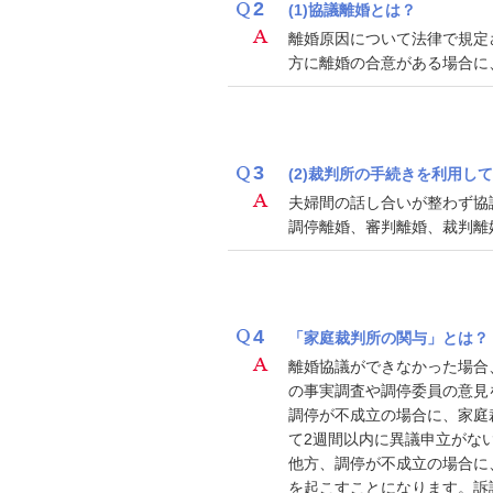
2
(1)協議離婚とは？
離婚原因について法律で規定
方に離婚の合意がある場合に
3
(2)裁判所の手続きを利用し
夫婦間の話し合いが整わず協
調停離婚、審判離婚、裁判離
4
「家庭裁判所の関与」とは？
離婚協議ができなかった場合
の事実調査や調停委員の意見
調停が不成立の場合に、家庭
て2週間以内に異議申立がな
他方、調停が不成立の場合に
を起こすことになります。訴