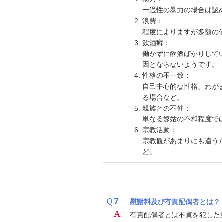
一過性の暴力の場合は認
浪費：
程度によりますが多額の
飲酒癖：
働かずに飲酒ばかりして
因とならないようです。
性格の不一致：
自己中心的な性格、わが
る場合など。
親族との不仲：
単なる嫁姑の不和程度で
宗教活動：
宗教観があまりにも違う
ど。
7
慰謝料及び有責配偶者とは？
有責配偶者とは不貞を犯した