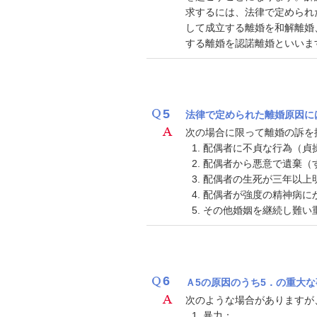
求するには、法律で定められ
して成立する離婚を和解離婚
する離婚を認諾離婚といいま
5
法律で定められた離婚原因に
次の場合に限って離婚の訴を
配偶者に不貞な行為（貞
配偶者から悪意で遺棄（
配偶者の生死が三年以上
配偶者が強度の精神病に
その他婚姻を継続し難い
6
Ａ5の原因のうち5．の重大
次のような場合がありますが
暴力：